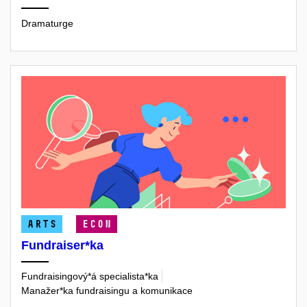
Dramaturge
ARTS
ECON
Fundraiser*ka
Fundraisingový*á specialista*ka
Manažer*ka fundraisingu a komunikace