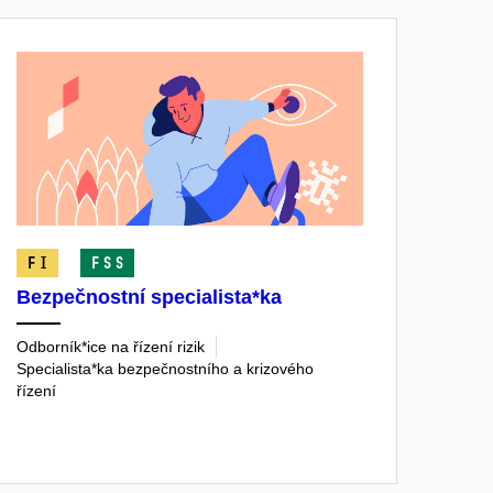
FI
FSS
Bezpečnostní specialista*ka
Odborník*ice na řízení rizik
Specialista*ka bezpečnostního a krizového
řízení