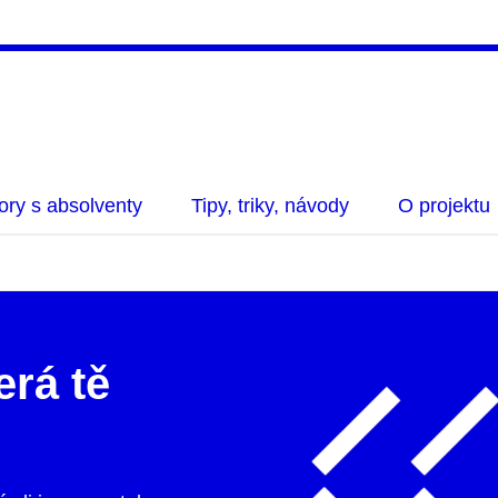
ry s absolventy
Tipy, triky, návody
O projektu
erá tě