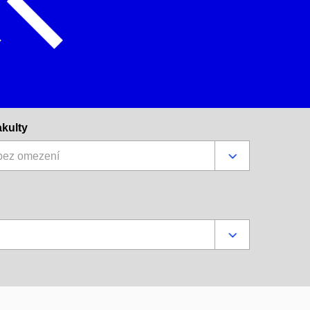
akulty
bez omezení