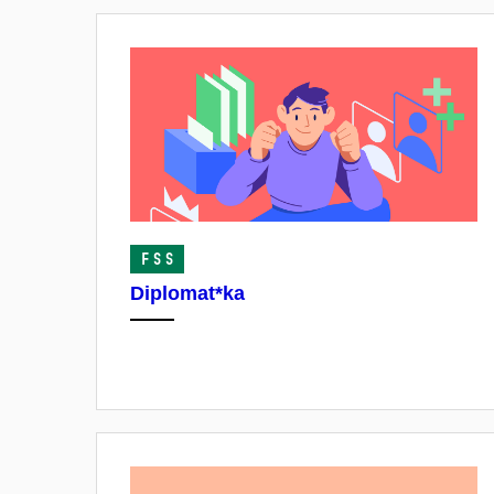
FSS
Diplomat*ka