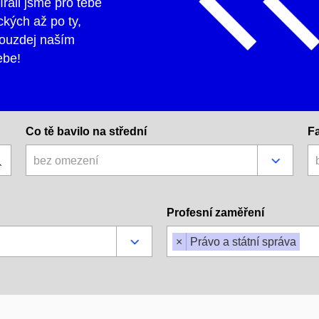
írali jsme pro tebe
ckých až po ty,
Brouzdej naším
ebe!
Co tě bavilo na střední
F
bez omezení
Profesní zaměření
×
Právo a státní správa