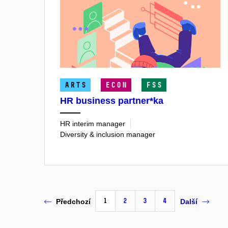
ARTS
ECON
FSS
HR business partner*ka
HR interim manager
Diversity & inclusion manager
1
2
3
4
Předchozí
Další