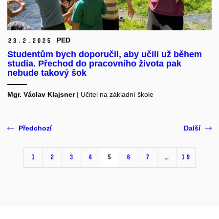
PED
23.
2.
2025
Studentům bych doporučil, aby učili už během
studia. Přechod do pracovního života pak
nebude takový šok
Mgr. Václav Klajsner
| Učitel na základní škole
Předchozí
Další
1
2
3
4
5
6
7
…
19