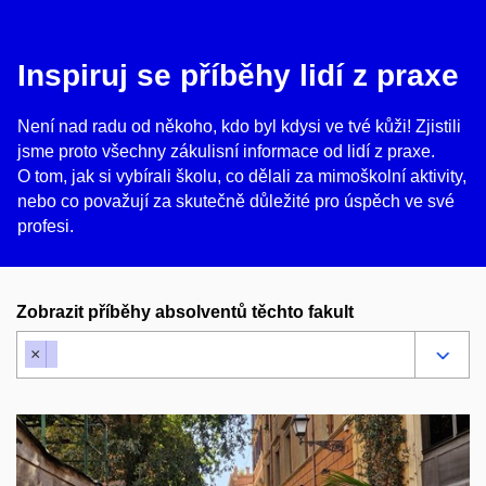
Inspiruj se příběhy lidí z praxe
Není nad radu od někoho, kdo byl kdysi ve tvé kůži! Zjistili
jsme proto všechny zákulisní informace od lidí z praxe.
O tom, jak si vybírali školu, co dělali za mimoškolní aktivity,
nebo co považují za skutečně důležité pro úspěch ve své
profesi.
Zobrazit příběhy absolventů těchto fakult
×