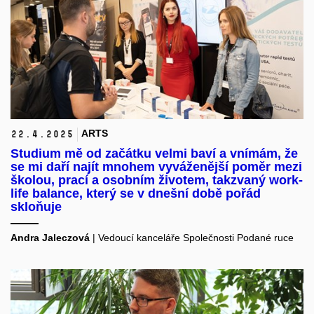
ARTS
22.
4.
2025
Studium mě od začátku velmi baví a vnímám, že
se mi daří najít mnohem vyváženější poměr mezi
školou, prací a osobním životem, takzvaný work-
life balance, který se v dnešní době pořád
skloňuje
Andra Jaleczová
|
Vedoucí
kanceláře
S
polečnosti
Podané
ruce