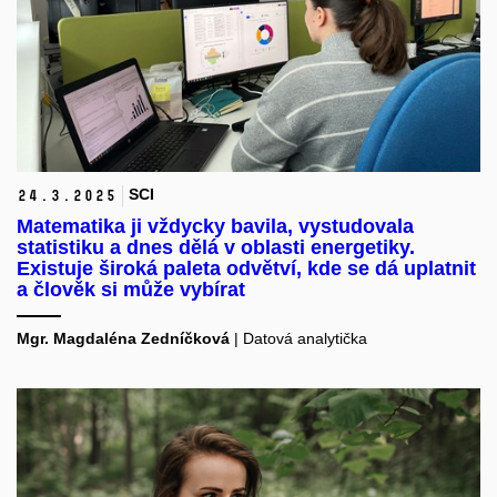
SCI
24.
3.
2025
Matematika ji vždycky bavila, vystudovala
statistiku a dnes dělá v oblasti energetiky.
Existuje široká paleta odvětví, kde se dá uplatnit
a člověk si může vybírat
Mgr. Magdaléna Zedníčková
| Datová analytička