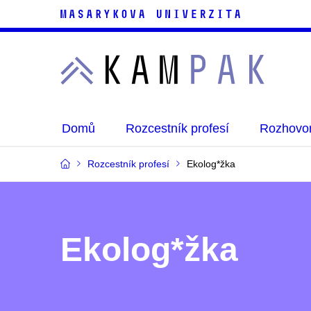
Domů
Rozcestník profesí
Rozhovor
Rozcestník profesí
Ekolog*žka
Ekolog*žka