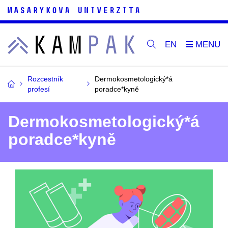
EN
Rozcestník
Dermokosmetologický*á
profesí
poradce*kyně
Dermokosmetologický*á
poradce*kyně